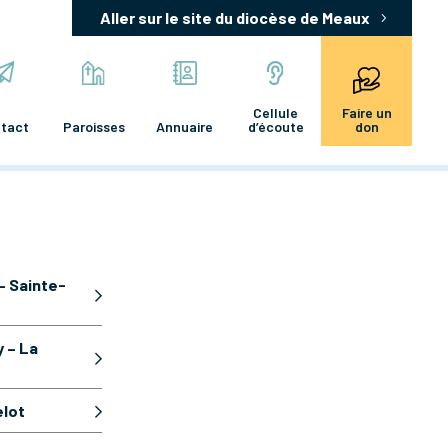
Aller sur le site du diocèse de Meaux
Cellule
Faire un
tact
Paroisses
Annuaire
d’écoute
don
– Sainte-
 – La
elot