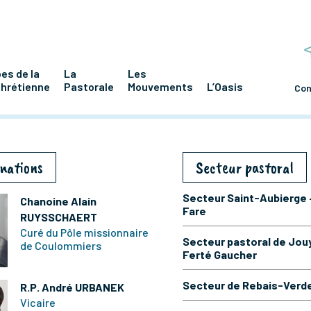
es de la
La
Les
chrétienne
Pastorale
Mouvements
L’Oasis
Con
nations
Secteur pastoral
Secteur Saint-Aubierge 
Chanoine Alain
Fare
RUYSSCHAERT
Curé du Pôle missionnaire
Secteur pastoral de Jouy
de Coulommiers
Ferté Gaucher
Secteur de Rebais-Verd
R.P. André URBANEK
Vicaire