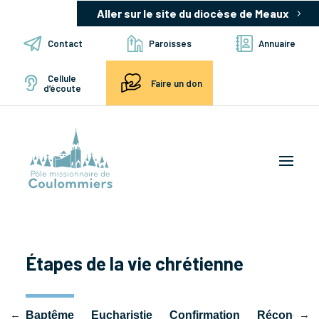
Aller sur le site du diocèse de Meaux
Contact
Paroisses
Annuaire
Cellule
Faire un don
d’écoute
Étapes de la vie chrétienne
ts
Baptême
Eucharistie
Confirmation
Réconciliat