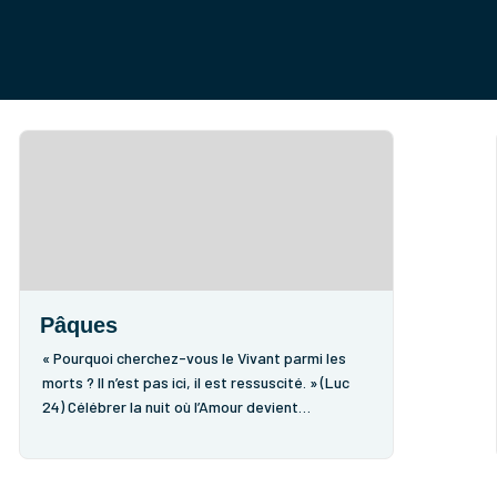
Pâques
« Pourquoi cherchez-vous le Vivant parmi les
morts ? Il n’est pas ici, il est ressuscité. » (Luc
24) Célébrer la nuit où l’Amour devient
sauveurPâques, c’est la Fête des fêtes qui
justifie toutes nos liturgies.Ensemble,
célébrons la nuit où tout a changé.Prenons le...