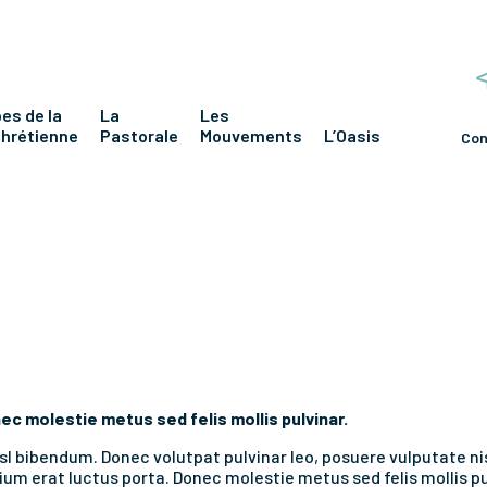
es de la
La
Les
chrétienne
Pastorale
Mouvements
L’Oasis
Con
ec molestie metus sed felis mollis pulvinar.
 nisl bibendum. Donec volutpat pulvinar leo, posuere vulputate n
um erat luctus porta. Donec molestie metus sed felis mollis pu