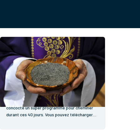
Propositions de Carême 2026
Le Carême approche et nous vous avons
concocté un super programme pour cheminer
durant ces 40 jours. Vous pouvez télécharger
directement ce programme Mercredi des
Cendres 18 février 9 h 30 Coulommiers, Saint
Denis Sainte Foy 9 h 30 Abbaye de Faremoutiers