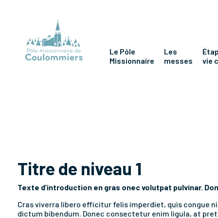
Le Pôle
Les
Étap
Missionnaire
messes
vie 
Design System
Titre de niveau 1
Texte d’introduction en gras onec volutpat pulvinar.
Don
Cras viverra libero efficitur felis imperdiet, quis congue
dictum bibendum. Donec consectetur enim ligula, at preti