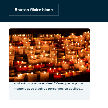
Bouton filaire blanc
Les cafés-deuil
Vous avez perdu un être cher ?Vous souhaitez
soutenir un proche en deuil ?Venez partager un
moment avec d'autres personnes en deuil pour
sortir de l'isolement, trouver des repères, être
réconforté... Mardi 8 avril 2025 Mardi 6 mai 2025
Mardi 3 juin 2025 à la brasserie...