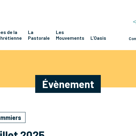
es de la
La
Les
chrétienne
Pastorale
Mouvements
L’Oasis
Con
Évènement
lommiers
illet 2025